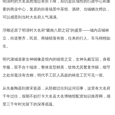
明清时的大名虽然地位有所下降，却仍是区域性的行政中心和重
要的商业中心，复原的街巷场景中茶馆、酒肆、当铺鳞次栉比，
可以感受到当时大名府人气满满。
浮雕还原了明清时大名府“畿南八郡之冠”的盛景——城内店铺林
立，街道整齐，民居、商铺错落有致，往来的行人、车马栩栩如
生。
明代潞城道家女神铜像是馆内的镇馆之宝，女神头戴宝冠，身着
华服，双手合十端坐，整体造型精美，纹饰尤其繁复华丽，细节
之处丝毫没有含糊，明代手工匠人高超的铸造工艺可见一斑。
从先秦陶器到唐宋瓷器，从陪都过往到运河旧事，这里有大名府
千年过往，假期不妨打卡大名县大名博物馆配资知识推荐网，感
受三千年时光留下的深厚底蕴。