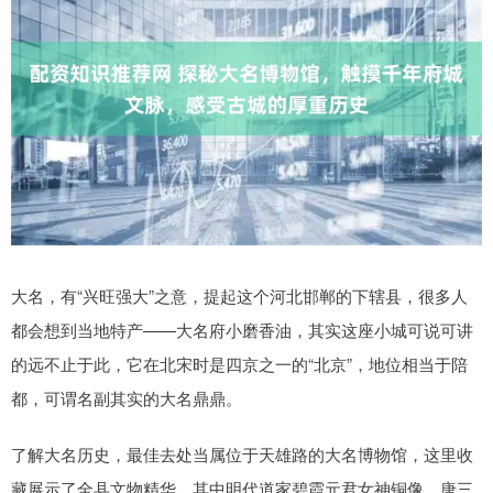
大名，有“兴旺强大”之意，提起这个河北邯郸的下辖县，很多人
都会想到当地特产——大名府小磨香油，其实这座小城可说可讲
的远不止于此，它在北宋时是四京之一的“北京”，地位相当于陪
都，可谓名副其实的大名鼎鼎。
了解大名历史，最佳去处当属位于天雄路的大名博物馆，这里收
藏展示了全县文物精华，其中明代道家碧霞元君女神铜像、唐三