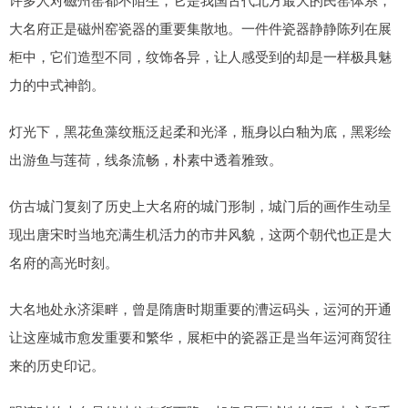
大名府正是磁州窑瓷器的重要集散地。一件件瓷器静静陈列在展
柜中，它们造型不同，纹饰各异，让人感受到的却是一样极具魅
力的中式神韵。
灯光下，黑花鱼藻纹瓶泛起柔和光泽，瓶身以白釉为底，黑彩绘
出游鱼与莲荷，线条流畅，朴素中透着雅致。
仿古城门复刻了历史上大名府的城门形制，城门后的画作生动呈
现出唐宋时当地充满生机活力的市井风貌，这两个朝代也正是大
名府的高光时刻。
大名地处永济渠畔，曾是隋唐时期重要的漕运码头，运河的开通
让这座城市愈发重要和繁华，展柜中的瓷器正是当年运河商贸往
来的历史印记。