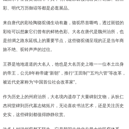
彩、明代万历御诏等都是必逛展品。
来自唐代的彩绘陶骆驼俑生动有趣，骆驼昂首嘶鸣，透过斑驳的
彩绘可以想象它们曾有的鲜艳色彩。大名在唐代是魏州治所，也
是丝绸之路东延线上的重要节点，这些骆驼俑呈现的正是当年商
旅不绝、驼铃声声的过往。
王莽是地地道道的大名人，他也是大名历史上唯一一位本土出身
的帝王，公元8年称帝建“新朝”，推行“王田制”“五均六管”等改革，
被近代史家称为“中国首位社会改革家”。
作为历史上的州府治所，大名境内遗存了大量碑刻文物，从狄仁
杰祠堂碑到历代墓志铭拓片，无论喜欢书法艺术，还是关注历史
史实，这些碑刻都值得静静欣赏。
许多人对磁州窑都不陌生，它是我国古代北方最大的民窑体系，