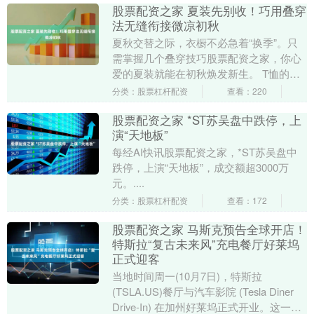
股票配资之家 夏装先别收！巧用叠穿
法无缝衔接微凉初秋
夏秋交替之际，衣橱不必急着“换季”。只
需掌握几个叠穿技巧股票配资之家，你心
爱的夏装就能在初秋焕发新生。 T恤的再
生：万能内搭。 纯棉T恤是叠穿中最灵活
分类：股票杠杆配资
查看：220
的内搭。在....
股票配资之家 *ST苏吴盘中跌停，上
演“天地板”
每经AI快讯股票配资之家，*ST苏吴盘中
跌停，上演“天地板”，成交额超3000万
元。....
分类：股票杠杆配资
查看：172
股票配资之家 马斯克预告全球开店！
特斯拉“复古未来风”充电餐厅好莱坞
正式迎客
当地时间周一(10月7日)，特斯拉
(TSLA.US)餐厅与汽车影院 (Tesla Diner
Drive-In) 在加州好莱坞正式开业。这一创