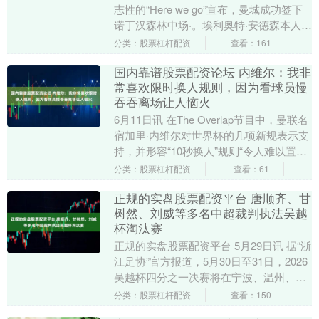
志性的“Here we go”宣布，曼城成功签下
诺丁汉森林中场·。埃利奥特·安德森本人，
已向诺丁汉森林提出离队申请。经过长....
分类：股票杠杆配资
查看：161
国内靠谱股票配资论坛 内维尔：我非
常喜欢限时换人规则，因为看球员慢
吞吞离场让人恼火
6月11日讯 在The Overlap节目中，曼联名
宿加里·内维尔对世界杯的几项新规表示支
持，并形容“10秒换人”规则“令人难以置
信”。 内维尔这样谈道：“我认....
分类：股票杠杆配资
查看：61
正规的实盘股票配资平台 唐顺齐、甘
树然、刘威等多名中超裁判执法吴越
杯淘汰赛
正规的实盘股票配资平台 5月29日讯 据“浙
江足协”官方报道，5月30日至31日，2026
吴越杯四分之一决赛将在宁波、温州、杭
州、金华四个赛区打响。甘树然、唐顺....
分类：股票杠杆配资
查看：150