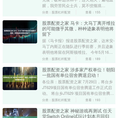
腥，我劳苦民众士兵，莫不愤慨填
膺……”这是广州培正中学教师、中共秘密
分类：股票杠杆配资
查看：155
党员陈黄光作词的《....
股票配资之家 马卡：大马丁离开维拉
的可能微乎其微，种种迹象表明他将
留下
据《马卡报》报道股票配资之家，达米安-
马丁内斯正在随队进行季前赛，并且迹象
表明他将留在阿斯顿维拉。 今年5月16
日，在维拉公园球场结束了那个赛季和英
分类：股票杠杆配资
查看：189
超征程，留下....
股票配资之家 涉多家产权单位！朝阳
一批国有单位宿舍腾退启动！
各位亲：股票配资之家 7月29日，将台乡
JT629项目国有单位宿舍腾退工作正式启
动。 将台乡JT629 项目国有单位宿舍腾退
工作自入户调查以来，得到大家的广泛
分类：股票杠杆配资
查看：193
关....
股票配资之家 神秘游戏再测试 任天
堂Switch Online试玩计划本月回归