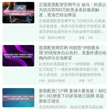
正规股票配资官网平台 迪马：科莫认
为切尔西500万欧奖金条款极易触
发，查洛巴转会降温
正规股票配资官网平台 7月26日讯 记者迪
马济奥报道，科莫与切尔西关于特雷沃·查
洛巴的转会谈判在今天的会晤中未能取得
任何实质性进展。 切尔西虽将要价降至
分类：股票杠杆配资
查看：189
3000....
股票配资网官网 特朗普“伊朗要杀
我”的情报来自以色列，美轰炸通往哈
梅内伊出生地桥梁
以色列向美国递交了一份情报称，伊朗最
近又制定了一项刺杀特朗普的新计划。针
对上述消息，以色列驻华盛顿使馆拒绝置
评，伊朗常驻联合国代表团未回应置评请
分类：股票杠杆配资
查看：157
求。 消息传出的....
新股配资门户网 曼城今夏首援！创纪
录1.3亿镑签下23岁英格兰国脚 英超
新标王诞生
北京时间6月26日，知名记者罗马诺以标