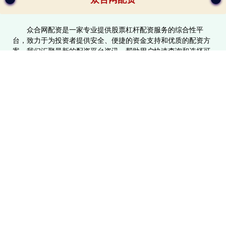
众合网配资是一家专业提供股票杠杆配资服务的综合性平
台，致力于为投资者提供安全、便捷的资金支持和优质的配资方
案。我们汇聚最新的配资平台资讯，帮助用户快速查询和选择可
靠的配资平台，助力投资者实现财富增值。通过众合网配资，您
可以灵活运用资金杠杆，抓住市场机遇，轻松开启高效投资之
旅。安全保障、透明操作，让您的投资更放心！
话题标签
股票配资安全
新股配资门户网
在线炒股配资网
配资门户资讯
正规配资平台开户
股票配资账户
网上配资官网
浙江配资公司