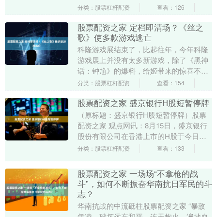
新设施巧妙融合复古....
分类：股票杠杆配资
查看：126
股票配资之家 定档即清场？《丝之
歌》使多款游戏逃亡
科隆游戏展结束了，比起往年，今年科隆
游戏展上并没有太多新游戏，除了《黑神
话：钟馗》的爆料，给姬带来的惊喜不太
多。不过有一个消息倒是让姬没想到的，
分类：股票杠杆配资
查看：154
不，应该说是让整....
股票配资之家 盛京银行H股短暂停牌
（原标题：盛京银行H股短暂停牌）股票
配资之家 观点网讯：8月15日，盛京银行
股份有限公司在香港上市的H股于今日上
午九时起短暂停牌。 免责声明：本文内容
分类：股票杠杆配资
查看：133
与数据由观....
股票配资之家 一场场“不拿枪的战
斗”，如何不断振奋华南抗日军民的斗
志？
华南抗战的中流砥柱股票配资之家 “暴敌
凭凌，破坏远东和平，连天炮火，遍地血