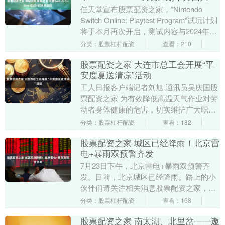
任天堂宣布股票配资之家，“Nintendo
Switch Online: Playtest Program”试玩计划
将于本月再次开启，测试内容与2024年10
月....
分类：股票杠杆配资
查看：210
股票配资之家 大连市总工会开展“平
安度夏送清凉”活动
工人日报客户端记者刘旭 通讯员吴庆国股
票配资之家 为有效降低高温天气作业对劳
动者身体健康的危害，切实维护广大职工
劳动安全健康权益，把工会组织的关心关
分类：股票杠杆配资
查看：182
爱及时送到职....
股票配资之家 城区已经降雨！北京雷
电+暴雨双预警齐发
7月23日下午，北京雷电+暴雨双预警齐
发。目前，北京城区已经降雨。路上的小
伙伴们请关注相关消息股票配资之家，注
意交通安全。 副中心下雨了 安红 摄 朝阳
分类：股票杠杆配资
查看：168
区 周青....
股票配资之家 南太湖、北里岔——遨