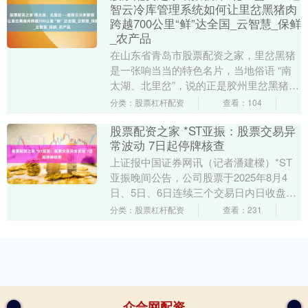
智云冷库管理系统如何让里岔黑猪肉
跨越700公里“鲜”达全国_云智慧_保鲜
_农产品
在山东省青岛市股票配资之家，里岔黑猪
是一张响当当的特色名片，当地俗语 “南
太湖、北里岔”，说的正是胶州里岔黑猪肉
的声名远扬。随着肉品产业链升级，科技
分类：股票杠杆配资
查看：104
成为关键推动....
股票配资之家 *ST亚振：股票交易异
常波动 7日起停牌核查
上证报中国证券网讯（记者潘建樑）*ST
亚振晚间公告，公司股票于2025年8月4
日、5日、6日连续三个交易日内日收盘价
格涨幅偏离值累计达到12%，属于股票交
分类：股票杠杆配资
查看：231
易异常....
众合网配资