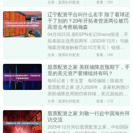
从曼联加盟以来，加纳乔在切尔西经历了
分类：股票杠杆配资
查看：151
一个艰....
辽宁配资平台叫什么名字 除了看球还
干了别的？23年开拓者曾派两位被罚
高管去考察杨瀚森
04月02日讯 据ESPN名记Shams报道，开
拓者因在选秀前两年（2023年12月）与杨
瀚森违规接触被罚款10万美元！ 链接
>>>Shams：开拓者因在选秀前....
分类：股票杠杆配资
查看：150
股票配资之家 美联储降息预期下，手
里的美元资产要继续持有吗？
每经记者｜李玉雯 每经编辑｜陈俊杰
股票配资之家 进入2026年，多家机构预计
美联储降息周期仍将持续，美元面临的贬
值压力受到市场广泛关注。对于普通....
分类：股票杠杆配资
查看：172
股票配资之家 刘敬一行赴中国海外拜
访交流
2025年12月30日股票配资之家，中铝国际