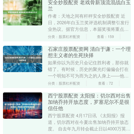
安全炒股配资 老戏骨新顶流混战白玉
兰
作者：天地之间有杆秤安全炒股配资 近
日，2026年白玉兰奖评选机制调整引发行
业热议。据官方信息，本届奖项将重点聚
焦现实题材、行业突破与国际视野三大维
分类：股票杠杆配资
查看：159
度，主旋律作....
石家庄股票配资网 清白于谦：一个理
想主义者的生死抉择
如果你以为历史只会记住胜利者，那你就
错了。有时候，历史的聚光灯偏偏会打在
一个明知不可为而为之的人身上——他挽
救了整个王朝，却被自己效忠的皇帝送上
分类：股票杠杆配资
查看：72
刑场。他的名字叫....
西宁股票配资 太阳报：切尔西对出售
加纳乔持开放态度，罗塞尼尔不是很
信任他
西宁股票配资 4月17日讯 《太阳报》报
道，切尔西对在今夏出售加纳乔持开放态
度。 自去年九月转会截止日以4000万英镑