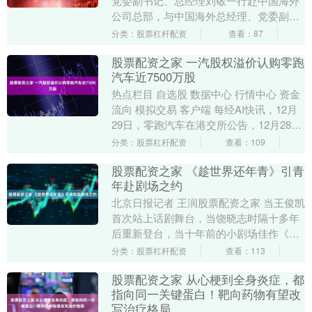
党委副书记、总经理刘敬一行赴中国海外
公司总部，与中国海外总经理、党委副书
记王坤举行会谈，双方就进一步加强合作
分类：股票杠杆配资
查看：87
进行了深....
股票配资之家 一汽股权溢价认购零跑
汽车近7500万股
热点栏目 自选股 数据中心 行情中心 资金
流向 模拟交易 客户端 每经AI快讯，12月
29日，零跑汽车在港交所公告，12月28
日，公司与一汽股权订立内资股认购协....
分类：股票杠杆配资
查看：109
股票配资之家 《趁世界还年青》引青
年赴剧场之约
北京日报记者 王润股票配资之家 当王俊凯
首次站上话剧舞台，当饶晓志时隔十多年
后重新登台，当十年前的小剧场佳作《蠢
蛋》以新名字、新阵容、新面貌焕新亮
分类：股票杠杆配资
查看：113
相，由饶晓志导....
股票配资之家 从心梗到全身炎症，都
指向同一关键蛋白！靶向药物有望改
写治疗格局