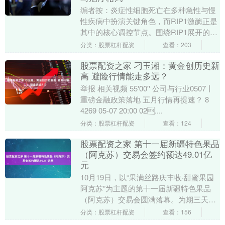
编者按：炎症性细胞死亡在多种急性与慢
性疾病中扮演关键角色，而RIP1激酶正是
其中的核心调控节点。围绕RIP1展开的靶
向药物开发，正为炎症、神经退行性疾病
分类：股票杠杆配资
查看：203
等领域带....
股票配资之家 刁玉湘：黄金创历史新
高 避险行情能走多远？​
举报 相关视频 55'00'' 公司与行业0507丨
重磅金融政策落地 五月行情再提速？ 8
4269 05-07 20:00 02....
分类：股票杠杆配资
查看：124
股票配资之家 第十一届新疆特色果品
（阿克苏）交易会签约额达49.01亿
元
10月19日，以“果满丝路庆丰收·甜蜜果园
阿克苏”为主题的第十一届新疆特色果品
（阿克苏）交易会圆满落幕。为期三天的
交易会成功搭建了产销对接平台，吸引了
分类：股票杠杆配资
查看：156
超1080....