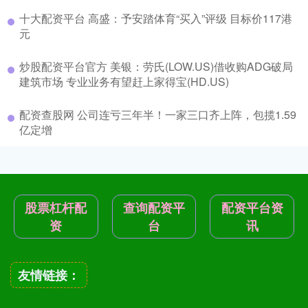
十大配资平台 高盛：予安踏体育“买入”评级 目标价117港
元
炒股配资平台官方 美银：劳氏(LOW.US)借收购ADG破局
建筑市场 专业业务有望赶上家得宝(HD.US)
配资查股网 公司连亏三年半！一家三口齐上阵，包揽1.59
亿定增
股票杠杆配
查询配资平
配资平台资
资
台
讯
友情链接：