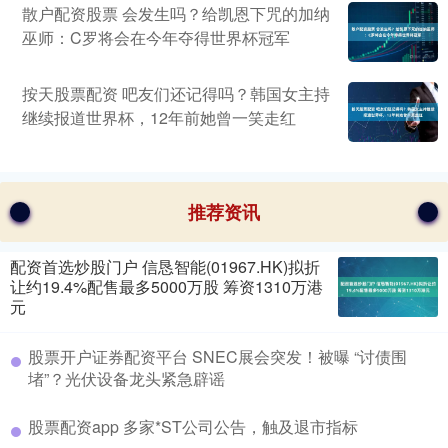
散户配资股票 会发生吗？给凯恩下咒的加纳
巫师：C罗将会在今年夺得世界杯冠军
按天股票配资 吧友们还记得吗？韩国女主持
继续报道世界杯，12年前她曾一笑走红
推荐资讯
配资首选炒股门户 信恳智能(01967.HK)拟折
让约19.4%配售最多5000万股 筹资1310万港
元
股票开户证券配资平台 SNEC展会突发！被曝 “讨债围
堵”？光伏设备龙头紧急辟谣
股票配资app 多家*ST公司公告，触及退市指标