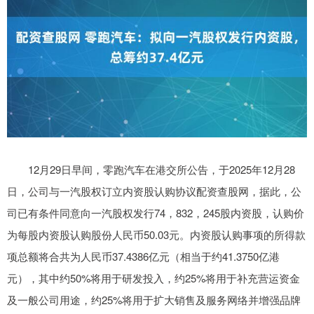
12月29日早间，零跑汽车在港交所公告，于2025年12月28
日，公司与一汽股权订立内资股认购协议配资查股网，据此，公
司已有条件同意向一汽股权发行74，832，245股内资股，认购价
为每股内资股认购股份人民币50.03元。内资股认购事项的所得款
项总额将合共为人民币37.4386亿元（相当于约41.3750亿港
元），其中约50%将用于研发投入，约25%将用于补充营运资金
及一般公司用途，约25%将用于扩大销售及服务网络并增强品牌