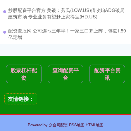
炒股配资平台官方 美银：劳氏(LOW.US)借收购ADG破局
建筑市场 专业业务有望赶上家得宝(HD.US)
配资查股网 公司连亏三年半！一家三口齐上阵，包揽1.59
亿定增
股票杠杆配
查询配资平
配资平台资
资
台
讯
友情链接：
Powered by
众合网配资
RSS地图
HTML地图